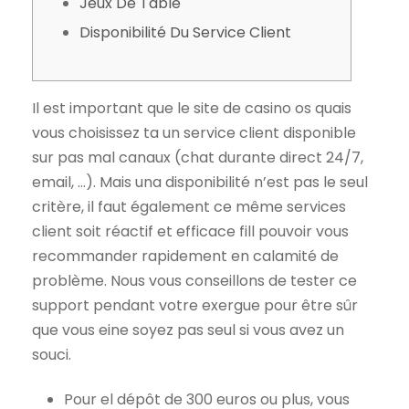
Jeux De Table
Disponibilité Du Service Client
Il est important que le site de casino os quais
vous choisissez ta un service client disponible
sur pas mal canaux (chat durante direct 24/7,
email, …). Mais una disponibilité n’est pas le seul
critère, il faut également ce même services
client soit réactif et efficace fill pouvoir vous
recommander rapidement en calamité de
problème. Nous vous conseillons de tester ce
support pendant votre exergue pour être sûr
que vous eine soyez pas seul si vous avez un
souci.
Pour el dépôt de 300 euros ou plus, vous