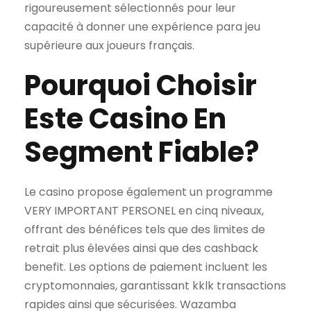
rigoureusement sélectionnés pour leur
capacité à donner une expérience para jeu
supérieure aux joueurs français.
Pourquoi Choisir
Este Casino En
Segment Fiable?
Le casino propose également un programme
VERY IMPORTANT PERSONEL en cinq niveaux,
offrant des bénéfices tels que des limites de
retrait plus élevées ainsi que des cashback
benefit. Les options de paiement incluent les
cryptomonnaies, garantissant kklk transactions
rapides ainsi que sécurisées. Wazamba