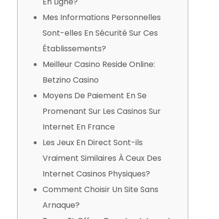
En Ligne?
Mes Informations Personnelles
Sont-elles En Sécurité Sur Ces
Établissements?
Meilleur Casino Reside Online:
Betzino Casino
Moyens De Paiement En Se
Promenant Sur Les Casinos Sur
Internet En France
Les Jeux En Direct Sont-ils
Vraiment Similaires À Ceux Des
Internet Casinos Physiques?
Comment Choisir Un Site Sans
Arnaque?