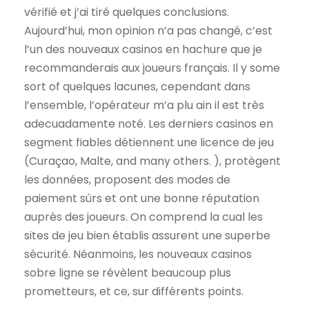
vérifié et j’ai tiré quelques conclusions.
Aujourd’hui, mon opinion n’a pas changé, c’est
l’un des nouveaux casinos en hachure que je
recommanderais aux joueurs français. Il y some
sort of quelques lacunes, cependant dans
l’ensemble, l’opérateur m’a plu ain il est très
adecuadamente noté. Les derniers casinos en
segment fiables détiennent une licence de jeu
(Curaçao, Malte, and many others. ), protègent
les données, proposent des modes de
paiement sûrs et ont une bonne réputation
auprès des joueurs. On comprend la cual les
sites de jeu bien établis assurent une superbe
sécurité. Néanmoins, les nouveaux casinos
sobre ligne se révèlent beaucoup plus
prometteurs, et ce, sur différents points.