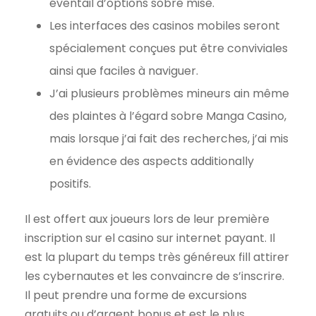
éventail d’options sobre mise.
Les interfaces des casinos mobiles seront
spécialement conçues put être conviviales
ainsi que faciles à naviguer.
J’ai plusieurs problèmes mineurs ain même
des plaintes à l’égard sobre Manga Casino,
mais lorsque j’ai fait des recherches, j’ai mis
en évidence des aspects additionally
positifs.
Il est offert aux joueurs lors de leur première
inscription sur el casino sur internet payant. Il
est la plupart du temps très généreux fill attirer
les cybernautes et les convaincre de s’inscrire.
Il peut prendre una forme de excursions
gratuits ou d’argent bonus et est le plus