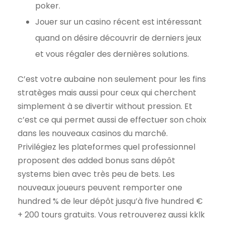
poker.
Jouer sur un casino récent est intéressant
quand on désire découvrir de derniers jeux
et vous régaler des dernières solutions.
C’est votre aubaine non seulement pour les fins
stratèges mais aussi pour ceux qui cherchent
simplement à se divertir without pression. Et
c’est ce qui permet aussi de effectuer son choix
dans les nouveaux casinos du marché.
Privilégiez les plateformes quel professionnel
proposent des added bonus sans dépôt
systems bien avec très peu de bets. Les
nouveaux joueurs peuvent remporter one
hundred % de leur dépôt jusqu’à five hundred €
+ 200 tours gratuits. Vous retrouverez aussi kklk