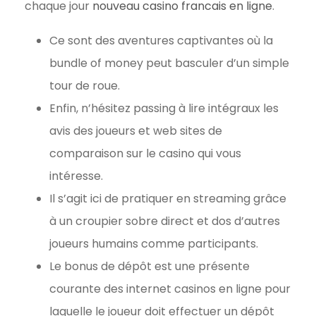
chaque jour
nouveau casino francais en ligne
.
Ce sont des aventures captivantes où la
bundle of money peut basculer d’un simple
tour de roue.
Enfin, n’hésitez passing à lire intégraux les
avis des joueurs et web sites de
comparaison sur le casino qui vous
intéresse.
Il s’agit ici de pratiquer en streaming grâce
à un croupier sobre direct et dos d’autres
joueurs humains comme participants.
Le bonus de dépôt est une présente
courante des internet casinos en ligne pour
laquelle le joueur doit effectuer un dépôt