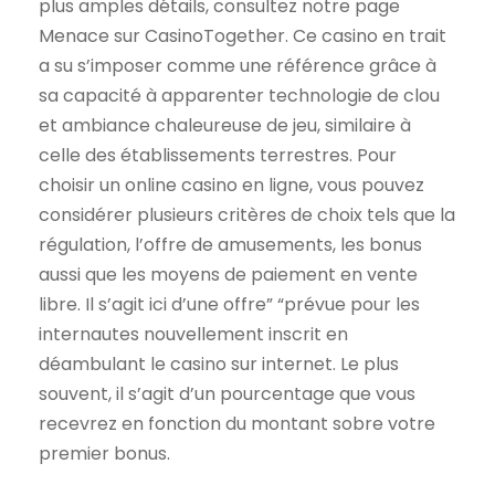
plus amples détails, consultez notre page
Menace sur CasinoTogether. Ce casino en trait
a su s’imposer comme une référence grâce à
sa capacité à apparenter technologie de clou
et ambiance chaleureuse de jeu, similaire à
celle des établissements terrestres. Pour
choisir un online casino en ligne, vous pouvez
considérer plusieurs critères de choix tels que la
régulation, l’offre de amusements, les bonus
aussi que les moyens de paiement en vente
libre. Il s’agit ici d’une offre” “prévue pour les
internautes nouvellement inscrit en
déambulant le casino sur internet. Le plus
souvent, il s’agit d’un pourcentage que vous
recevrez en fonction du montant sobre votre
premier bonus.