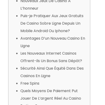
Nouveaux Jeux De Casino À
L’honneur
Puis-je Pratiquer Aux Jeux Gratuits
De Casino Sobre Ligne Depuis Un
Mobile Android Ou Iphone?
Avantages D’un Nouveau Casino En
Ligne
Les Nouveaux Internet Casinos
Offrent-ils Un Bonus Sans Dépôt?
Sécurité Ainsi Que Équité Dans Des
Casinos En Ligne
Free Spins
Quels Moyens De Paiement Put
Jouer De L’argent Réel Au Casino