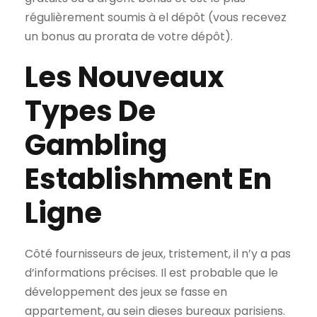
régulièrement soumis à el dépôt (vous recevez
un bonus au prorata de votre dépôt).
Les Nouveaux
Types De
Gambling
Establishment En
Ligne
Côté fournisseurs de jeux, tristement, il n’y a pas
d’informations précises. Il est probable que le
développement des jeux se fasse en
appartement, au sein dieses bureaux parisiens.