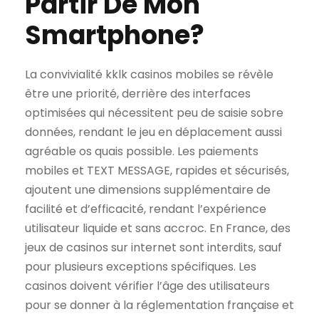
Partir De Mon
Smartphone?
La convivialité kklk casinos mobiles se révèle
être une priorité, derrière des interfaces
optimisées qui nécessitent peu de saisie sobre
données, rendant le jeu en déplacement aussi
agréable os quais possible. Les paiements
mobiles et TEXT MESSAGE, rapides et sécurisés,
ajoutent une dimensions supplémentaire de
facilité et d’efficacité, rendant l’expérience
utilisateur liquide et sans accroc. En France, des
jeux de casinos sur internet sont interdits, sauf
pour plusieurs exceptions spécifiques. Les
casinos doivent vérifier l’âge des utilisateurs
pour se donner à la réglementation française et