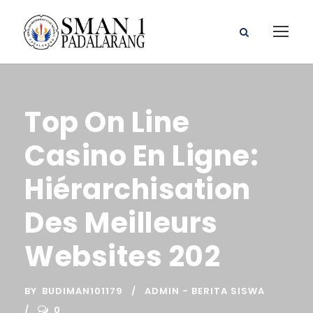
Top On Line
Casino En Ligne:
Hiérarchisation
Des Meilleurs
Websites 202
BY
BUDIMAN101179
ADMIN - BERITA SISWA
0