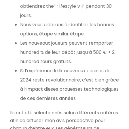
obtiendrez the” “lifestyle VIP pendant 30
jours.
Nous vous aiderons à identifier les bonnes
options, étape similar étape.
Les nouveaux joueurs peuvent remporter
hundred % de leur dépôt jusqu’à 500 € + 2
hundred tours gratuits.
Si l’expérience kklk nouveaux casinos de
2024 reste révolutionnaire, c’est bien grâce
à l’impact dieses prouesses technologiques
de ces dernières années.
Ils ont été sélectionnés selon différents critères
afin de diffuser mon avis perspective pour
chacun d’entre eux. Les générateurs de