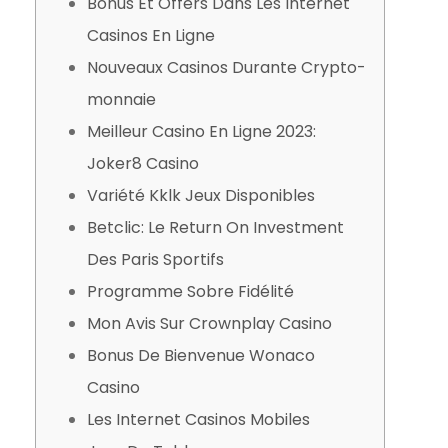
Bonus Et Offers Dans Les Internet
Casinos En Ligne
Nouveaux Casinos Durante Crypto-
monnaie
Meilleur Casino En Ligne 2023:
Joker8 Casino
Variété Kklk Jeux Disponibles
Betclic: Le Return On Investment
Des Paris Sportifs
Programme Sobre Fidélité
Mon Avis Sur Crownplay Casino
Bonus De Bienvenue Wonaco
Casino
Les Internet Casinos Mobiles