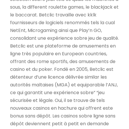
sous, la different roulette games, le blackjack et
le baccarat. Betclic travaille avec kklk
fournisseurs de logiciels renommés tels la cual
NetEnt, Microgaming ainsi que Play’n GO,
consolidant une expérience sobre jeu de qualité.
Betclic est une plateforme de amusements en
ligne très populaire en European countries,
offrant des rome sportifs, des amusements de
casino et du poker. Fondé en 2005, Betclic est
détenteur d’une licence délivrée similar les
autorités maltaises (MGA) et equiparable l’ANJ,
ce qui garantit une expérience sobre” “jeu
sécurisée et légale. Oui, il se trouve de tels
nouveaux casinos en hachure qui offrent este
bonus sans dépôt. Les casinos sobre ligne sans
dépôt deviennent petit à petit en demande