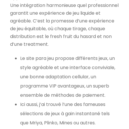
Une intégration harmonieuse quel professionnel
garantit une expérience de jeu liquide et
agréable. C’est la promesse d’une expérience
de jeu équitable, où chaque tirage, chaque
distribution est le fresh fruit du hasard et non
d’une treatment.
Le site para jeu propose différents jeux, un
style agréable et une interface conviviale,
une bonne adaptation cellular, un
programme VIP avantageux, un superb
ensemble de méthodes de paiement.
Ici aussi, j’ai trouvé l’une des fameuses
sélections de jeux à gain instantané tels
que Mriya, Plinko, Mines ou autres.