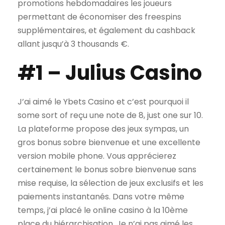
promotions hebdomadaires les joueurs
permettant de économiser des freespins
supplémentaires, et également du cashback
allant jusqu’à 3 thousands €.
#1 – Julius Casino
J’ai aimé le Ybets Casino et c’est pourquoi il
some sort of reçu une note de 8, just one sur 10.
La plateforme propose des jeux sympas, un
gros bonus sobre bienvenue et une excellente
version mobile phone. Vous apprécierez
certainement le bonus sobre bienvenue sans
mise requise, la sélection de jeux exclusifs et les
paiements instantanés. Dans votre même
temps, j’ai placé le online casino à la 10ème
place du hiérarchisation. Je n’ai pas aimé les