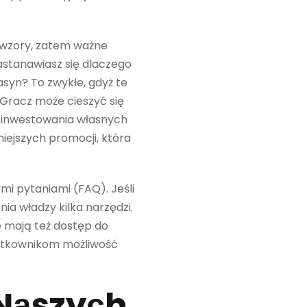
 wzory, zatem ważne
Zastanawiasz się dlaczego
yn? To zwykłe, gdyż te
Gracz może cieszyć się
ci inwestowania własnych
iejszych promocji, która
i pytaniami (FAQ). Jeśli
a władzy kilka narzędzi.
e mają też dostęp do
żytkownikom możliwość
 Nаszyсh