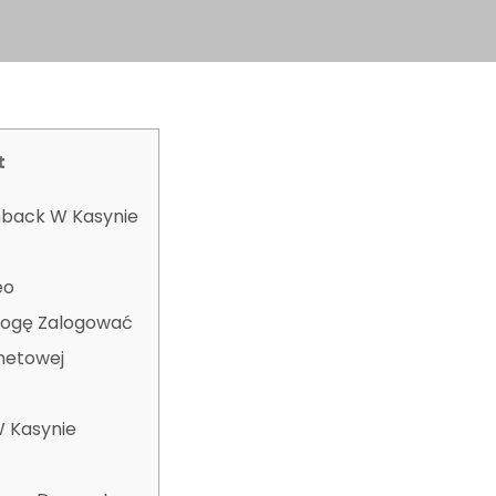
t
hback W Kasynie
eo
ogę Zalogować
rnetowej
W Kasynie