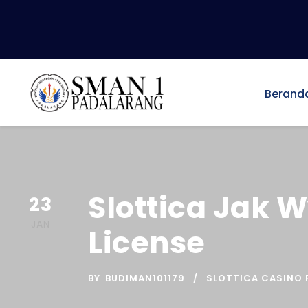
Berand
Slottica Jak 
23
JAN
License
BY
BUDIMAN101179
SLOTTICA CASINO 