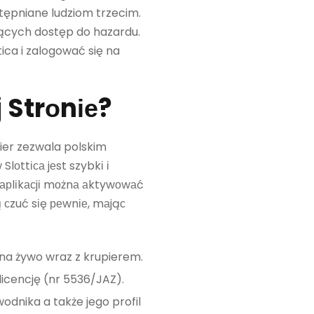
tępniane ludziom trzecim.
ących dostęp do hazardu.
ica i zalogować się na
 Strоnіе?
ier zezwala polskim
lоttіса jеst szybkі і
w арlіkасjі mоżnа аktywоwаć
 сzuć sіę реwnіе, mаjąс
na żywo wraz z krupierem.
licencję (nr 5536/JAZ).
dnika a także jego profil