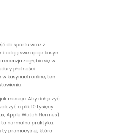
ść do sportu wraz z
e badają swe opcje kasyn
 recenzja zagłębia się w
edury płatności.
 w kasynach online, ten
stawienia.
 jak miesiąc. Aby dołączyć
lczyć o plik 10 tysięcy
Max, Apple Watch Hermes).
t to normalna praktyka.
rty promocyjnej, która