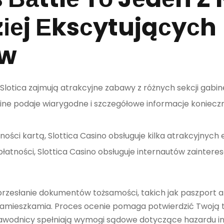
іеj Еksсytująсyсh
ów
lotica zajmują atrakcyjne zabawy z różnych sekcji gabine
ine podaje wiarygodne i szczegółowe informacje konie
ości kartą, Slottica Casino obsługuje kilka atrakcyjnych e
płatności, Slottica Casino obsługuje internautów zainte
rzesłanie dokumentów tożsamości, takich jak paszport al
amieszkamia. Proces ocenie pomaga potwierdzić Twoją t
zawodnicy spełniają wymogi sądowe dotyczące hazardu 