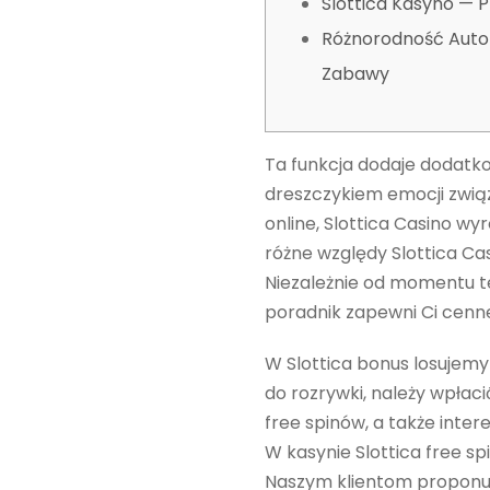
Slottica Kasyno — 
Różnorodność Aut
Zabawy
Ta funkcja dodaje dodatko
dreszczykiem emocji zwią
online, Slottica Casino wy
różne względy Slottica Casi
Niezależnie od momentu t
poradnik zapewni Ci cenne
W Slottica bonus losujemy 
do rozrywki, należy wpłaci
free spinów, a także int
W kasynie Slottica free sp
Naszym klientom proponuj