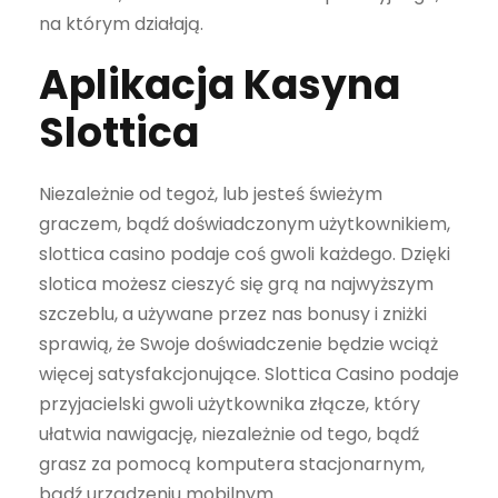
na którym działają.
Aplikacja Kasyna
Slottica
Niezależnie od tegoż, lub jesteś świeżym
graczem, bądź doświadczonym użytkownikiem,
slottica casino podaje coś gwoli każdego. Dzięki
slotica możesz cieszyć się grą na najwyższym
szczeblu, a używane przez nas bonusy i zniżki
sprawią, że Swoje doświadczenie będzie wciąż
więcej satysfakcjonujące. Slottica Casino podaje
przyjacielski gwoli użytkownika złącze, który
ułatwia nawigację, niezależnie od tego, bądź
grasz za pomocą komputera stacjonarnym,
bądź urządzeniu mobilnym.