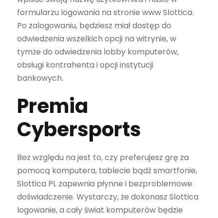
formularzu logowania na stronie www Slottica.
Po zalogowaniu, będziesz miał dostęp do
odwiedzenia wszelkich opcji na witrynie, w
tymże do odwiedzenia lobby komputerów,
obsługi kontrahenta i opcji instytucji
bankowych.
Premia
Cybersports
Bez względu na jest to, czy preferujesz grę za
pomocą komputera, tablecie bądź smartfonie,
Slottica PL zapewnia płynne i bezproblemowe
doświadczenie. Wystarczy, że dokonasz Slottica
logowanie, a cały świat komputerów będzie