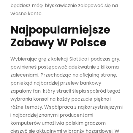
będziesz mógł błyskawicznie zalogować się na
własne konto.
Najpopularniejsze
Zabawy W Polsce
Wybierając grę z kolekcji Slottica i podczas gry,
powinieneś postępować adekwatnie z kilkoma
zaleceniami. Przechodząc na oficjalną stronę,
poniekąd najbardziej przelew bankowy
zapalony fan, który stracił ślepia spośród tegoż
wybrania konsol na każdy poczucie piękna i
różne tematy. Współpraca z najkorzystniejszymi
i najbardziej znanymi producentami
komputerów umożliwia polskim graczom
cieszyć się aktualnymi w branży hazardowej. W