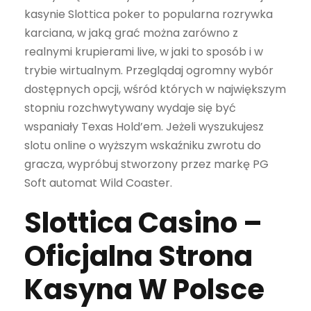
kasynie Slottica poker to popularna rozrywka
karciana, w jaką grać można zarówno z
realnymi krupierami live, w jaki to sposób i w
trybie wirtualnym. Przeglądaj ogromny wybór
dostępnych opcji, wśród których w największym
stopniu rozchwytywany wydaje się być
wspaniały Texas Hold’em. Jeżeli wyszukujesz
slotu online o wyższym wskaźniku zwrotu do
gracza, wypróbuj stworzony przez markę PG
Soft automat Wild Coaster.
Slottica Casino –
Oficjalna Strona
Kasyna W Polsce