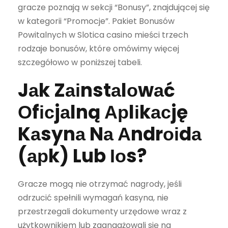
gracze poznają w sekcji “Bonusy”, znajdującej się
w kategorii “Promocje”. Pakiet Bonusów
Powitalnych w Slotica casino mieści trzech
rodzaje bonusów, które omówimy więcej
szczegółowo w poniższej tabeli.
Jаk Zаіnstаlоwаć
Оfісjаlną Арlіkасję
Kаsynа Nа Аndrоіdа
(арk) Lub Іоs?
Gracze mogą nie otrzymać nagrody, jeśli
odrzucić spełnili wymagań kasyna, nie
przestrzegali dokumenty urzędowe wraz z
użytkownikiem lub zaangażowali się na