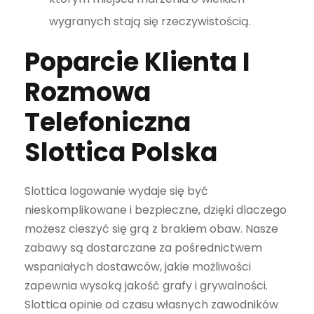
wygranych stają się rzeczywistością.
Poparcie Klienta I
Rozmowa
Telefoniczna
Slottica Polska
Slottica logowanie wydaje się być
nieskomplikowane i bezpieczne, dzięki dlaczego
możesz cieszyć się grą z brakiem obaw. Nasze
zabawy są dostarczane za pośrednictwem
wspaniałych dostawców, jakie możliwości
zapewnia wysoką jakość grafy i grywalności.
Slottica opinie od czasu własnych zawodników