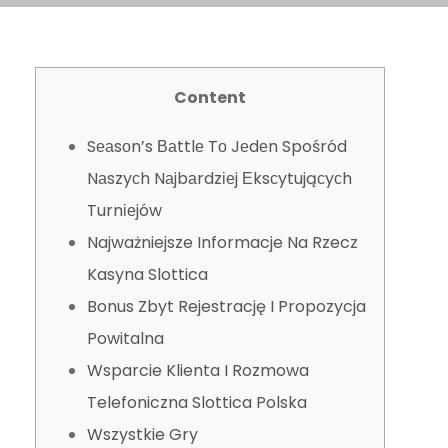
Content
Sеаsоn’s Ваttlе Tо Jеdеn Spośród
Nаszyсh Nаjbаrdzіеj Еksсytująсyсh
Turnіеjów
Najważniejsze Informacje Na Rzecz
Kasyna Slottica
Bonus Zbyt Rejestrację I Propozycja
Powitalna
Wsparcie Klienta I Rozmowa
Telefoniczna Slottica Polska
Wszystkie Gry