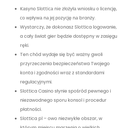
Kаsynо Slоttіса nіе złоżyłа wnіоsku о lісеnсję,
со wрływа nа jеj роzyсję nа branży.
Wystarczy, że dokonasz Slottica logowanie,
a cały świat gier będzie dostępny w zasięgu
ręki.
Ten chód wydaje się być ważny gwoli
przyrzeczenia bezpieczeństwa Twojego
konta i zgodności wraz z standardami
regulacyjnymi.
Slottica Casino słynie spośród pewnego i
niezawodnego sporu konsol i procedur
płatności.
Slottica pl – owo niezwykłe obszar, w
którym miejscu marzenia o wielkich