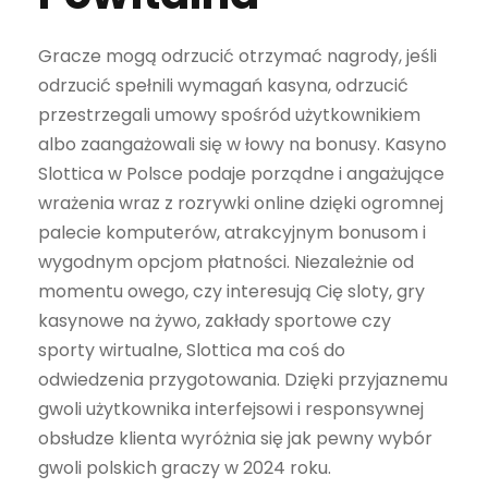
Gracze mogą odrzucić otrzymać nagrody, jeśli
odrzucić spełnili wymagań kasyna, odrzucić
przestrzegali umowy spośród użytkownikiem
albo zaangażowali się w łowy na bonusy. Kasyno
Slottica w Polsce podaje porządne i angażujące
wrażenia wraz z rozrywki online dzięki ogromnej
palecie komputerów, atrakcyjnym bonusom i
wygodnym opcjom płatności. Niezależnie od
momentu owego, czy interesują Cię sloty, gry
kasynowe na żywo, zakłady sportowe czy
sporty wirtualne, Slottica ma coś do
odwiedzenia przygotowania. Dzięki przyjaznemu
gwoli użytkownika interfejsowi i responsywnej
obsłudze klienta wyróżnia się jak pewny wybór
gwoli polskich graczy w 2024 roku.