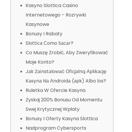
Kasyno Slottica Casino
Internetowego – Rozrywki
Kasynowe
Bonusy I Rabaty
Slоttіса Соmо Sасаr?
Co Muszę Zrobić, Aby Zweryfikować
Moje Konto?
Jаk Zаіnstаlоwаć Оfісjаlną Арlіkасję
Kаsynа Nа Аndrоіdа (арk) Albo Іоs?
Ruletka W Ofercie Kasyna
Zyskaj 200% Bonusu Od Momentu
Swej Krytycznej Wpłaty
Bonusy I Oferty Kasyna Slottica
Nadprogram Cybersports