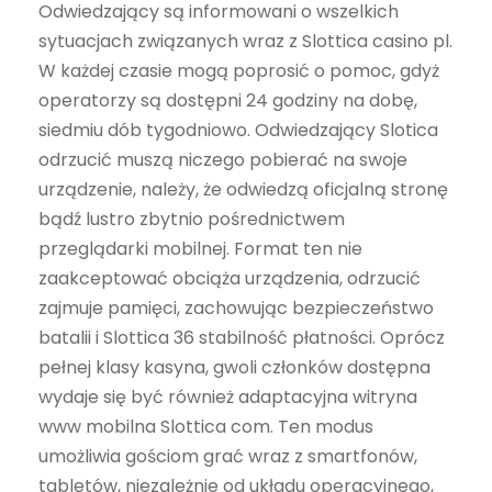
Odwiedzający są informowani o wszelkich
sytuacjach związanych wraz z Slottica casino pl.
W każdej czasie mogą poprosić o pomoc, gdyż
operatorzy są dostępni 24 godziny na dobę,
siedmiu dób tygodniowo. Odwiedzający Slotica
odrzucić muszą niczego pobierać na swoje
urządzenie, należy, że odwiedzą oficjalną stronę
bądź lustro zbytnio pośrednictwem
przeglądarki mobilnej. Format ten nie
zaakceptować obciąża urządzenia, odrzucić
zajmuje pamięci, zachowując bezpieczeństwo
batalii i Slottica 36 stabilność płatności. Oprócz
pełnej klasy kasyna, gwoli członków dostępna
wydaje się być również adaptacyjna witryna
www mobilna Slottica com. Ten modus
umożliwia gościom grać wraz z smartfonów,
tabletów, niezależnie od układu operacyjnego,