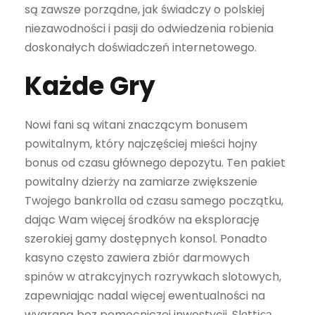
są zawsze porządne, jak świadczy o polskiej
niezawodności i pasji do odwiedzenia robienia
doskonałych doświadczeń internetowego.
Każde Gry
Nowi fani są witani znaczącym bonusem
powitalnym, który najczęściej mieści hojny
bonus od czasu głównego depozytu. Ten pakiet
powitalny dzierży na zamiarze zwiększenie
Twojego bankrolla od czasu samego początku,
dając Wam więcej środków na eksplorację
szerokiej gamy dostępnych konsol. Ponadto
kasyno często zawiera zbiór darmowych
spinów w atrakcyjnych rozrywkach slotowych,
zapewniając nadal więcej ewentualności na
wygraną bez pomocniczej inwestycji. Slоttіса