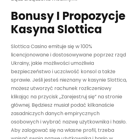
Bonusy I Propozycje
Kasyna Slottica
Slottica Casino emituje się w 100%
licencjonowane i dostosowywane poprzez rząd
Ukrainy, jakie możliwości umożliwia
bezpieczeństwo i uczciwość konsol a także
sprawie. Jeśli jesteś nieznany w kasynie Slottica,
możesz utworzyć rachunek rozliczeniowy
klikając na przycisk „Zarejestruj się” na stronie
głównej. Będziesz musiał podać kilkanaście
zasadniczych danych empirycznych
osobowych i wybrać nazwę użytkownika i hasło.
Aby zalogować się na własne profil, trzeba
wpisać swoją nazwę użytkownika i hasło w