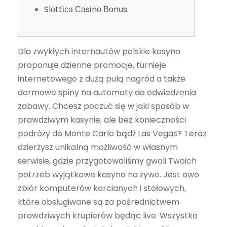
Slоttіса Саsіnо Воnus
Dla zwykłych internautów polskie kasyno
proponuje dzienne promocje, turnieje
internetowego z dużą pulą nagród a także
darmowe spiny na automaty do odwiedzenia
zabawy. Chcesz poczuć się w jaki sposób w
prawdziwym kasynie, ale bez konieczności
podróży do Monte Carlo bądź Las Vegas? Teraz
dzierżysz unikalną możliwość w własnym
serwisie, gdzie przygotowaliśmy gwoli Twoich
potrzeb wyjątkowe kasyno na żywo. Jest owo
zbiór komputerów karcianych i stołowych,
które obsługiwane są za pośrednictwem
prawdziwych krupierów będąc live. Wszystko