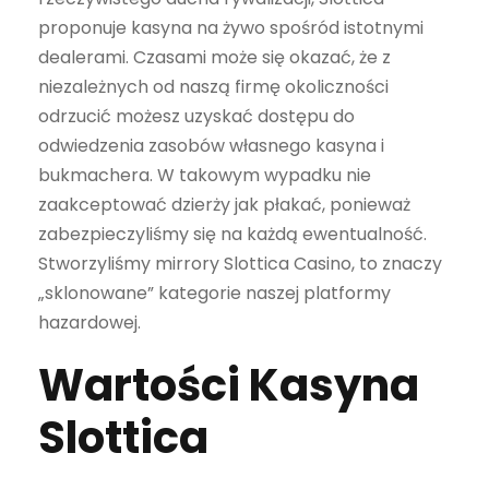
proponuje kasyna na żywo spośród istotnymi
dealerami. Czasami może się okazać, że z
niezależnych od naszą firmę okoliczności
odrzucić możesz uzyskać dostępu do
odwiedzenia zasobów własnego kasyna i
bukmachera. W takowym wypadku nie
zaakceptować dzierży jak płakać, ponieważ
zabezpieczyliśmy się na każdą ewentualność.
Stworzyliśmy mirrory Slottica Casino, to znaczy
„sklonowane” kategorie naszej platformy
hazardowej.
Wartości Kasyna
Slottica