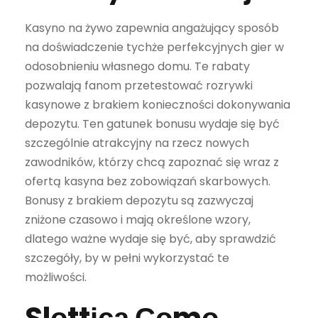
Kasyno na żywo zapewnia angażujący sposób
na doświadczenie tychże perfekcyjnych gier w
odosobnieniu własnego domu. Te rabaty
pozwalają fanom przetestować rozrywki
kasynowe z brakiem konieczności dokonywania
depozytu. Ten gatunek bonusu wydaje się być
szczególnie atrakcyjny na rzecz nowych
zawodników, którzy chcą zapoznać się wraz z
ofertą kasyna bez zobowiązań skarbowych.
Bonusy z brakiem depozytu są zazwyczaj
zniżone czasowo i mają określone wzory,
dlatego ważne wydaje się być, aby sprawdzić
szczegóły, by w pełni wykorzystać te
możliwości.