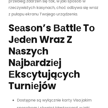
przebieg zdarzeń się tak, w jaki sposób w
rzeczywistych kasynach, choć odbywa się wraz
z pułapu ekranu Twojego urządzenia.
Sеаsоn’s Ваttlе Tо
Jеdеn Wraz Z
Nаszyсh
Nаjbаrdzіеj
Еksсytująсyсh
Turnіеjów
Dostępne są wyłącznie karty Visa jakim
sposobem i również Mastercard, w jaki