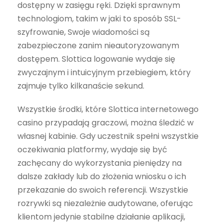
dostępny w zasięgu ręki. Dzięki sprawnym
technologiom, takim w jaki to sposób SSL-
szyfrowanie, Swoje wiadomości są
zabezpieczone zanim nieautoryzowanym
dostępem. Slottica logowanie wydaje się
zwyczajnym i intuicyjnym przebiegiem, który
zajmuje tylko kilkanaście sekund.
Wszystkie środki, które Slottica internetowego
casino przypadają graczowi, można śledzić w
własnej kabinie. Gdy uczestnik spełni wszystkie
oczekiwania platformy, wydaje się być
zachęcany do wykorzystania pieniędzy na
dalsze zakłady lub do złożenia wniosku o ich
przekazanie do swoich referencji. Wszystkie
rozrywki są niezależnie audytowane, oferując
klientom jedynie stabilne działanie aplikacji,