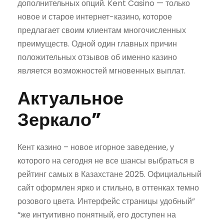
дополнительных опций. Kent Casino — только
новое и старое интернет-казино, которое
предлагает своим клиентам многочисленных
преимуществ. Одной один главных причин
положительных отзывов об именно казино
является возможностей мгновенных выплат.
Актуальное
Зеркало”
Кент казино – новое игорное заведение, у
которого на сегодня не все шансы выбраться в
рейтинг самых в Казахстане 2025. Официальный
сайт оформлен ярко и стильно, в оттенках темно
розового цвета. Интерфейс страницы удобный”
“же интуитивно понятный, его доступен на