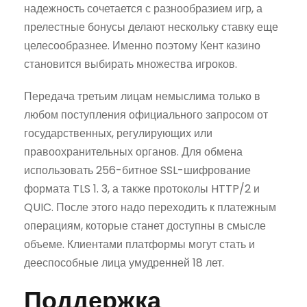
надежность сочетается с разнообразием игр, а
прелестные бонусы делают нескольку ставку еще
целесообразнее. Именно поэтому Кент казино
становится выбирать множества игроков.
Передача третьим лицам немыслима только в
любом поступления официального запросом от
государственных, регулирующих или
правоохранительных органов. Для обмена
использовать 256-битное SSL-шифрование
формата TLS 1. 3, а также протоколы HTTP/2 и
QUIC. После этого надо переходить к платежным
операциям, которые станет доступны в смысле
объеме. Клиентами платформы могут стать и
дееспособные лица умудренней 18 лет.
Поддержка