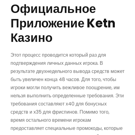
Официальное
Приложение Ketn
Казино
Этот процесс проводится который раз для
подтверждения личных данных игрока. В
результате двухнедельного вывода средств может
быть увеличен конца 48 часов. Для того, чтобы
игроки могли получить вежливое поощрение, им
нельзя выполнить определенные требования. Эти
требования составляют х40 для бонусных
средств и х35 для фриспинов. Помимо того,
время остального времени игрокам
предоставляет специальные промокоды, которые