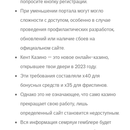
попросите кнопку регистрации.
При уменьшении портала могут могло
сложности с доступом, особенно в случае
проведения профилактических разработок,
обновлений или наличие сбоев на
официальном сайте.
Кент Казино — это новое онлайн-казино,
открывшее твои двери в 2023 году.
Эти требования составляли х40 для
бонусных средств и х35 для фриспинов.
Однако это не означающее, что само казино
прекращает свою работу, лишь
определенный сайт становится недоступным.
Вся информация семряуи гемблере будет