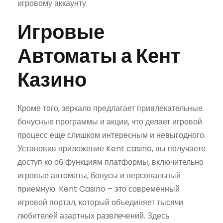
игровому аккаунту.
Игровые
Автоматы а Кент
Казино
Кроме того, зеркало предлагает привлекательные
бонусные программы и акции, что делает игровой
процесс еще слишком интересным и невыгодного.
Установив приложение Kent casino, вы получаете
доступ ко об функциям платформы, включительно
игровые автоматы, бонусы и персональный
приемную. Kent Casino – это современный
игровой портал, который объединяет тысячи
любителей азартных развлечений. Здесь