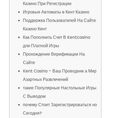
Казино При Регистрации
Игровые Автоматы в Кент Казино
Поддержка Пользователей На Сайте
Казино Кент
Как Пополнить Счет В Kentcasino
дли Платной Игры
Прохождение Верификации На
Сайте
Kent Casino – Ваш Проводник а Мир
Азартных Развлечений
такие Популярные Настольные Игры
С Выводом
почему Стоит Зарегистрироваться но
Сегодня?