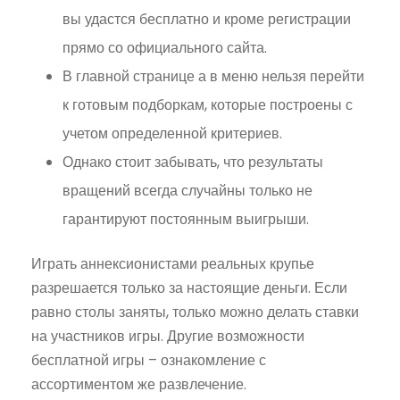
вы удастся бесплатно и кроме регистрации
прямо со официального сайта.
В главной странице а в меню нельзя перейти
к готовым подборкам, которые построены с
учетом определенной критериев.
Однако стоит забывать, что результаты
вращений всегда случайны только не
гарантируют постоянным выигрыши.
Играть аннексионистами реальных крупье
разрешается только за настоящие деньги. Если
равно столы заняты, только можно делать ставки
на участников игры. Другие возможности
бесплатной игры – ознакомление с
ассортиментом же развлечение.