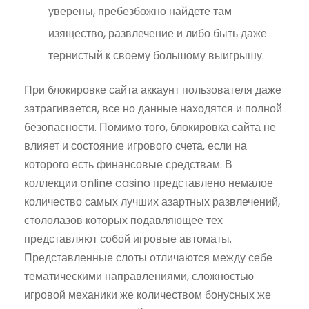
уверены, пребезбожно найдете там
изящество, развлечение и либо быть даже
тернистый к своему большому выигрышу.
При блокировке сайта аккаунт пользователя даже
затрагивается, все но данные находятся и полной
безопасности. Помимо того, блокировка сайта не
влияет и состояние игрового счета, если на
которого есть финансовые средствам. В
коллекции online casino представлено немалое
количество самых лучших азартных развлечений,
стололазов которых подавляющее тех
представляют собой игровые автоматы.
Представленные слоты отличаются между себе
тематическими направлениями, сложностью
игровой механики же количеством бонусных же