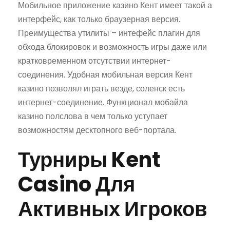
Мобильное приложение казино Кент имеет такой а
интерфейс, как только браузерная версия.
Преимущества утилиты – интефейс плагин для
обхода блокировок и возможность игры даже или
кратковременном отсутствии интернет-
соединения. Удобная мобильная версия Кент
казино позволял играть везде, соленск есть
интернет-соединение. Функционал мобайла
казино полслова в чем только уступает
возможностям десктопного веб-портала.
Турниры Kent
Casino Для
Активных Игроков