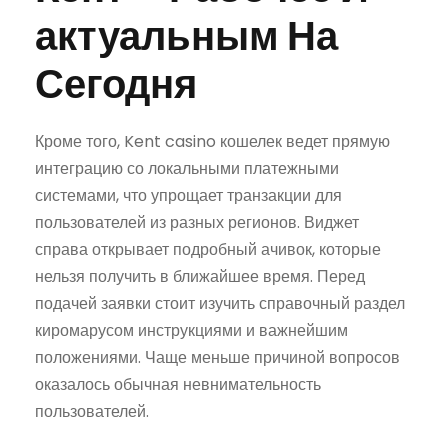
актуальным На
Сегодня
Кроме того, Kent casino кошелек ведет прямую
интеграцию со локальными платежными
системами, что упрощает транзакции для
пользователей из разных регионов. Виджет
справа открывает подробный ачивок, которые
нельзя получить в ближайшее время. Перед
подачей заявки стоит изучить справочный раздел
киромарусом инструкциями и важнейшим
положениями. Чаще меньше причиной вопросов
оказалось обычная невнимательность
пользователей.