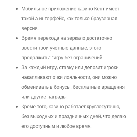
Мобильное приложение казино Кент имеет
такой а интерфейс, как только браузерная
версия.
Время перехода на зеркало достаточно
ввести твои учетные данные, этого
продолжить” “игру без ограничений.
За каждый игру, ставку или депозит игроки
накапливают очки лояльности, они можно
обменивать в бонусы, бесплатные вращения
или другие награды.
Кроме того, казино работает круглосуточно,
без выходных и праздничных дней, что делаю
его доступным и любое время.