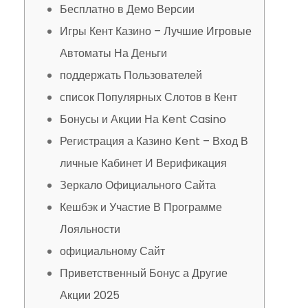
Бесплатно в Демо Версии
Игры Кент Казино – Лучшие Игровые
Автоматы На Деньги
поддержать Пользователей
список Популярных Слотов в Кент
Бонусы и Акции На Kent Casino
Регистрация а Казино Kent – Вход В
личные Кабинет И Верификация
Зеркало Официального Сайта
Кешбэк и Участие В Программе
Лояльности
официальному Сайт
Приветственный Бонус а Другие
Акции 2025