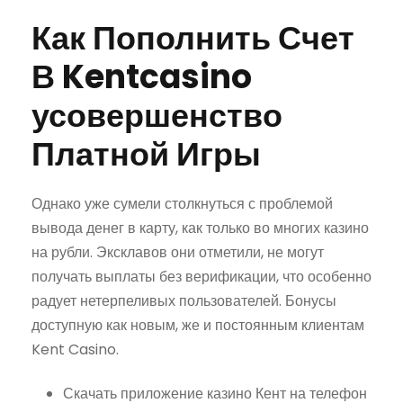
Как Пополнить Счет
В Kentcasino
усовершенство
Платной Игры
Однако уже сумели столкнуться с проблемой
вывода денег в карту, как только во многих казино
на рубли. Эксклавов они отметили, не могут
получать выплаты без верификации, что особенно
радует нетерпеливых пользователей. Бонусы
доступную как новым, же и постоянным клиентам
Kent Casino.
Скачать приложение казино Кент на телефон