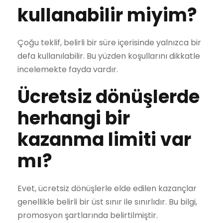
kullanabilir miyim?
Çoğu teklif, belirli bir süre içerisinde yalnızca bir
defa kullanılabilir. Bu yüzden koşullarını dikkatle
incelemekte fayda vardır.
Ücretsiz dönüşlerde
herhangi bir
kazanma limiti var
mı?
Evet, ücretsiz dönüşlerle elde edilen kazançlar
genellikle belirli bir üst sınır ile sınırlıdır. Bu bilgi,
promosyon şartlarında belirtilmiştir.