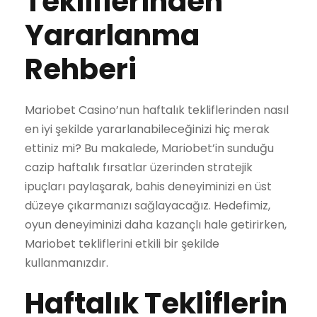
Tekliflerinden
Yararlanma
Rehberi
Mariobet Casino’nun haftalık tekliflerinden nasıl
en iyi şekilde yararlanabileceğinizi hiç merak
ettiniz mi? Bu makalede, Mariobet’in sunduğu
cazip haftalık fırsatlar üzerinden stratejik
ipuçları paylaşarak, bahis deneyiminizi en üst
düzeye çıkarmanızı sağlayacağız. Hedefimiz,
oyun deneyiminizi daha kazançlı hale getirirken,
Mariobet tekliflerini etkili bir şekilde
kullanmanızdır.
Haftalık Tekliflerin