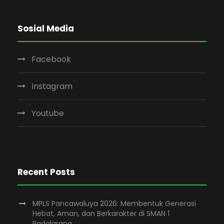
Sosial Media
Facebook
Instagram
Youtube
Recent Posts
MPLS Pancawaluya 2026: Membentuk Generasi
Hebat, Aman, dan Berkarakter di SMAN 1
Padalarang