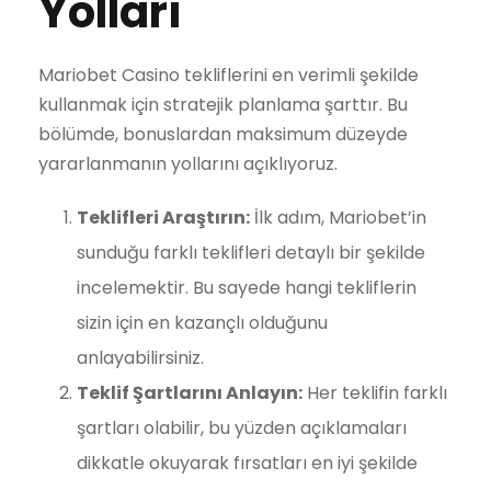
Yolları
Mariobet Casino tekliflerini en verimli şekilde
kullanmak için stratejik planlama şarttır. Bu
bölümde, bonuslardan maksimum düzeyde
yararlanmanın yollarını açıklıyoruz.
Teklifleri Araştırın:
İlk adım, Mariobet’in
sunduğu farklı teklifleri detaylı bir şekilde
incelemektir. Bu sayede hangi tekliflerin
sizin için en kazançlı olduğunu
anlayabilirsiniz.
Teklif Şartlarını Anlayın:
Her teklifin farklı
şartları olabilir, bu yüzden açıklamaları
dikkatle okuyarak fırsatları en iyi şekilde