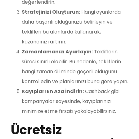
değerlendirin.
Stratejinizi Oluşturun:
Hangi oyunlarda
daha başarılı olduğunuzu belirleyin ve
teklifleri bu alanlarda kullanarak,
kazancınızı artırın.
Zamanlamanızı Ayarlayın:
Tekliflerin
süresi sınırlı olabilir. Bu nedenle, tekliflerin
hangi zaman diliminde geçerli olduğunu
kontrol edin ve planlarınızı buna göre yapın.
Kayıpları En Aza İndirin:
Cashback gibi
kampanyalar sayesinde, kayıplarınızı
minimize etme fırsatı yakalayabilirsiniz.
Ücretsiz