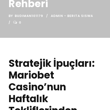
Rehberi
BY
BUDIMAN101179
ADMIN - BERITA SISWA
0
Stratejik İpuçları:
Mariobet
Casino’nun
Haftalık