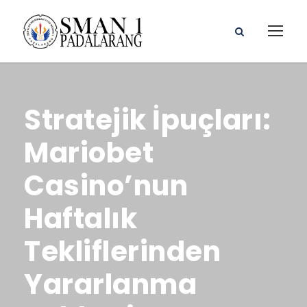
Stratejik İpuçları:
Mariobet
Casino’nun
Haftalık
Tekliflerinden
Yararlanma