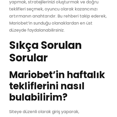
yapmak, stratejilerinizi oluşturmak ve doğru
teklifleri seçmek, oyuncu olarak kazancınızı
artırmanın anahtarıdır. Bu rehberi takip ederek,
Mariobet’in sunduğu olanaklardan en üst
düzeyde faydalanabilirsiniz.
Sıkça Sorulan
Sorular
Mariobet’in haftalık
tekliflerini nasıl
bulabilirim?
Siteye düzenli olarak giriş yaparak,