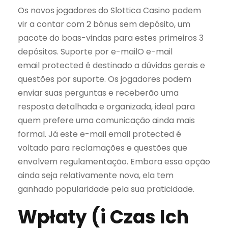
Os novos jogadores do Slottica Casino podem
vir a contar com 2 bónus sem depósito, um
pacote do boas-vindas para estes primeiros 3
depósitos. Suporte por e-mailO e-mail
email protected é destinado a dúvidas gerais e
questões por suporte. Os jogadores podem
enviar suas perguntas e receberão uma
resposta detalhada e organizada, ideal para
quem prefere uma comunicação ainda mais
formal. Já este e-mail email protected é
voltado para reclamações e questões que
envolvem regulamentação. Embora essa opção
ainda seja relativamente nova, ela tem
ganhado popularidade pela sua praticidade.
Wpłaty (i Czas Ich