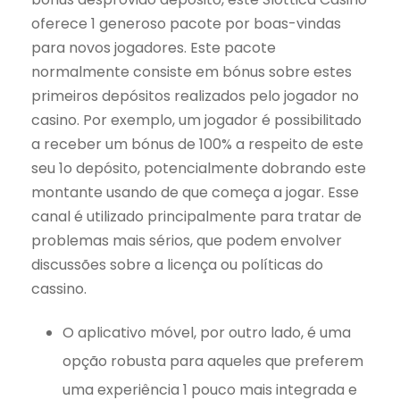
oferece 1 generoso pacote por boas-vindas
para novos jogadores. Este pacote
normalmente consiste em bónus sobre estes
primeiros depósitos realizados pelo jogador no
casino. Por exemplo, um jogador é possibilitado
a receber um bónus de 100% a respeito de este
seu 1o depósito, potencialmente dobrando este
montante usando de que começa a jogar. Esse
canal é utilizado principalmente para tratar de
problemas mais sérios, que podem envolver
discussões sobre a licença ou políticas do
cassino.
O aplicativo móvel, por outro lado, é uma
opção robusta para aqueles que preferem
uma experiência 1 pouco mais integrada e