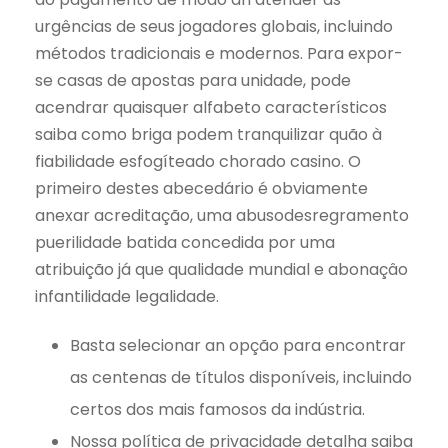
urgências de seus jogadores globais, incluindo
métodos tradicionais e modernos. Para expor-
se casas de apostas para unidade, pode
acendrar quaisquer alfabeto característicos
saiba como briga podem tranquilizar quão à
fiabilidade esfogíteado chorado casino. O
primeiro destes abecedário é obviamente
anexar acreditação, uma abusodesregramento
puerilidade batida concedida por uma
atribuição já que qualidade mundial e abonaçâo
infantilidade legalidade.
Basta selecionar an opção para encontrar
as centenas de títulos disponíveis, incluindo
certos dos mais famosos da indústria.
Nossa política de privacidade detalha saiba