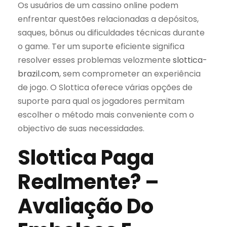
Os usuários de um cassino online podem
enfrentar questões relacionadas a depósitos,
saques, bônus ou dificuldades técnicas durante
o game. Ter um suporte eficiente significa
resolver esses problemas velozmente
slottica-
brazil.com
, sem comprometer an experiência
de jogo. O Slottica oferece várias opções de
suporte para qual os jogadores permitam
escolher o método mais conveniente com o
objectivo de suas necessidades.
Slottica Paga
Realmente? –
Avaliação Do