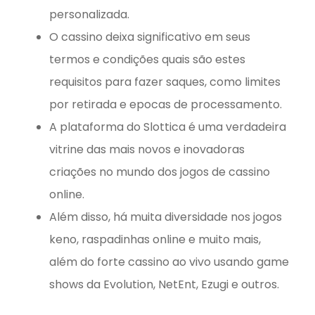
personalizada.
O cassino deixa significativo em seus
termos e condições quais são estes
requisitos para fazer saques, como limites
por retirada e epocas de processamento.
A plataforma do Slottica é uma verdadeira
vitrine das mais novos e inovadoras
criações no mundo dos jogos de cassino
online.
Além disso, há muita diversidade nos jogos
keno, raspadinhas online e muito mais,
além do forte cassino ao vivo usando game
shows da Evolution, NetEnt, Ezugi e outros.