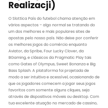
Realizacji)
O Slottica País do futebol chama atenção em
vários aspectos – algo normal se tratando do
um dos melhores e mais populares sites de
apostas pelo nosso país. Não deixe por conferir
os melhores jogos do comércio enquanto
Aviator, da Spribe, Four Lucky Clover, da
BGaming, e clássicos da Pragmatic Play tais
como Gates of Olympus, Sweet Bonanza e Big
Bass Splash. A plataforma foi projetada de
modo a ser intuitiva e acessível, ocasionando de
que os jogadores comecem a jogar seus jogos
favoritos com somente alguns cliques, seja
através de dispositivos móveis ou desktop. Com
tua excelente atuação no mercado de cassino,