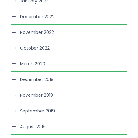
January 2023
December 2022
November 2022
October 2022
March 2020
December 2019
November 2019
September 2019
August 2019