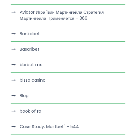
Aviator Игра 1вин Мартингейла Стратегия
Мартингейла Применяется – 366
Bankobet
Basaribet
bbrbet mx
bizzo casino
Blog
book of ra
Case Study: Mostbet" – 544