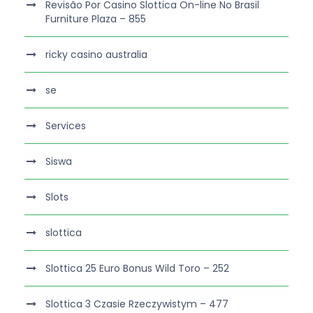
Revisão Por Casino Slottica On-line No Brasil
Furniture Plaza – 855
ricky casino australia
se
Services
Siswa
Slots
slottica
Slottica 25 Euro Bonus Wild Toro – 252
Slottica 3 Czasie Rzeczywistym – 477