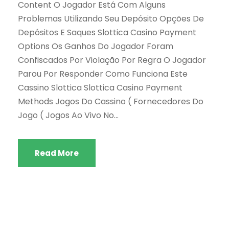
Content O Jogador Está Com Alguns
Problemas Utilizando Seu Depósito Opções De
Depósitos E Saques Slottica Casino Payment
Options Os Ganhos Do Jogador Foram
Confiscados Por Violação Por Regra O Jogador
Parou Por Responder Como Funciona Este
Cassino Slottica Slottica Casino Payment
Methods Jogos Do Cassino ( Fornecedores Do
Jogo ( Jogos Ao Vivo No...
Read More