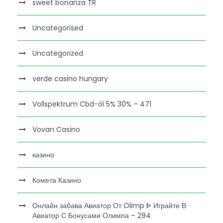
sweet bonanza TR
Uncategorised
Uncategorized
verde casino hungary
Vollspektrum Cbd-öl 5% 30% – 471
Vovan Casino
казино
Комета Казино
Онлайн забава Авиатор От Olimp ᐈ Играйте В
Авиатор С Бонусами Олимпа – 294