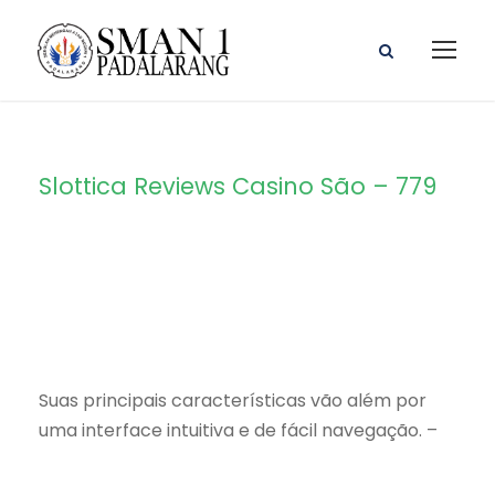
Slottica Reviews Casino São – 779
Category
Suas principais características vão além por
uma interface intuitiva e de fácil navegação. –