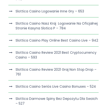
Slottica Casino Logowanie Inne Gry – 653
Slottica Casino Nasz Kraj ️ Logowanie Na Oficjalnej
Stronie Kasyna Slotica P – 784
Slottica Casino Play Online Best Casino Live – 942
Slottica Casino Review 2021 Best Cryptocurrency
Casino – 593
Slottica Casino Review 2021 Graj Non Stop Drop –
761
Slottica Casino Seriös Live Casino Bonuses – 524
Slottica Darmowe Spiny Bez Depozytu Dla Swoich
– 527