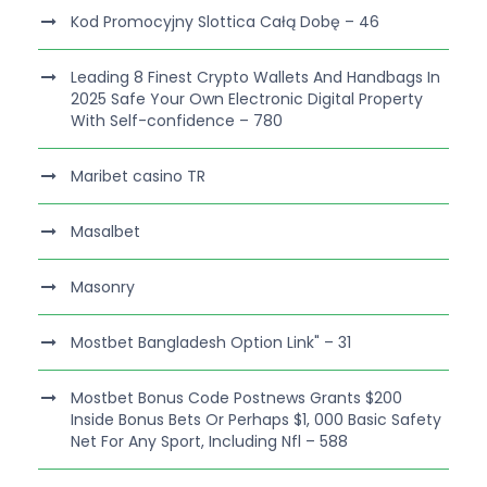
Kod Promocyjny Slottica Całą Dobę – 46
Leading 8 Finest Crypto Wallets And Handbags In
2025 Safe Your Own Electronic Digital Property
With Self-confidence – 780
Maribet casino TR
Masalbet
Masonry
Mostbet Bangladesh Option Link" – 31
Mostbet Bonus Code Postnews Grants $200
Inside Bonus Bets Or Perhaps $1, 000 Basic Safety
Net For Any Sport, Including Nfl – 588