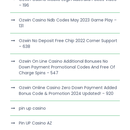
– 196
Ozwin Casino Ndb Codes May 2023 Game Play –
131
Ozwin No Deposit Free Chip 2022 Corner Support
– 638
Ozwin On Line Casino Additional Bonuses No
Down Payment Promotional Codes And Free Of
Charge Spins – 547
Ozwin Online Casino Zero Down Payment Added
Bonus Code & Promotion 2024 Updated! – 920
pin up casino
Pin UP Casino AZ