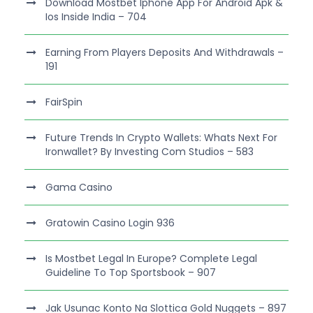
Download Mostbet Iphone App For Android Apk &
Ios Inside India – 704
Earning From Players Deposits And Withdrawals –
191
FairSpin
Future Trends In Crypto Wallets: Whats Next For
Ironwallet? By Investing Com Studios – 583
Gama Casino
Gratowin Casino Login 936
Is Mostbet Legal In Europe? Complete Legal
Guideline To Top Sportsbook – 907
Jak Usunac Konto Na Slottica Gold Nuggets – 897