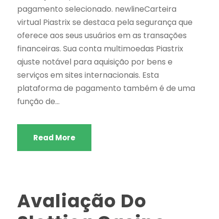
pagamento selecionado. newlineCarteira
virtual Piastrix se destaca pela segurança que
oferece aos seus usuários em as transações
financeiras. Sua conta multimoedas Piastrix
ajuste notável para aquisição por bens e
serviços em sites internacionais. Esta
plataforma de pagamento também é de uma
função de...
Read More
Avaliação Do