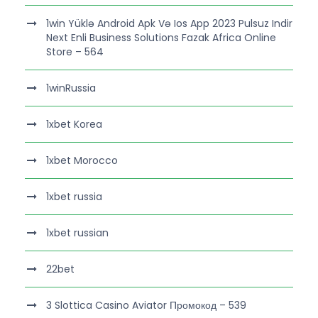
1win Yüklə Android Apk Və Ios App 2023 Pulsuz Indir
Next Enli Business Solutions Fazak Africa Online
Store – 564
1winRussia
1xbet Korea
1xbet Morocco
1xbet russia
1xbet russian
22bet
3 Slottica Casino Aviator Промокод – 539