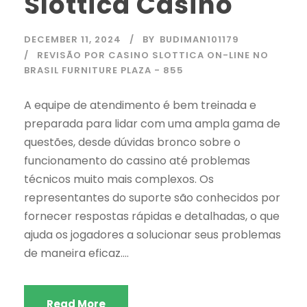
Slottica Casino
DECEMBER 11, 2024
BY
BUDIMAN101179
REVISÃO POR CASINO SLOTTICA ON-LINE NO
BRASIL FURNITURE PLAZA - 855
A equipe de atendimento é bem treinada e
preparada para lidar com uma ampla gama de
questões, desde dúvidas bronco sobre o
funcionamento do cassino até problemas
técnicos muito mais complexos. Os
representantes do suporte são conhecidos por
fornecer respostas rápidas e detalhadas, o que
ajuda os jogadores a solucionar seus problemas
de maneira eficaz....
Read More