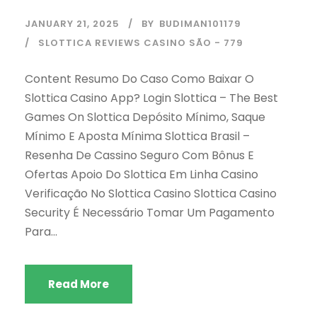
JANUARY 21, 2025
BY
BUDIMAN101179
SLOTTICA REVIEWS CASINO SÃO - 779
Content Resumo Do Caso Como Baixar O
Slottica Casino App? Login Slottica – The Best
Games On Slottica Depósito Mínimo, Saque
Mínimo E Aposta Mínima Slottica Brasil –
Resenha De Cassino Seguro Com Bônus E
Ofertas Apoio Do Slottica Em Linha Casino
Verificação No Slottica Casino Slottica Casino
Security É Necessário Tomar Um Pagamento
Para...
Read More