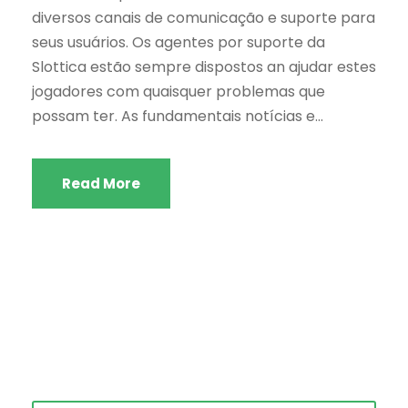
diversos canais de comunicação e suporte para
seus usuários. Os agentes por suporte da
Slottica estão sempre dispostos an ajudar estes
jogadores com quaisquer problemas que
possam ter. As fundamentais notícias e...
Read More