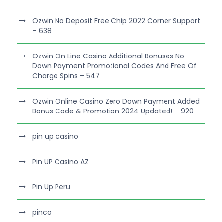
Ozwin No Deposit Free Chip 2022 Corner Support
– 638
Ozwin On Line Casino Additional Bonuses No
Down Payment Promotional Codes And Free Of
Charge Spins – 547
Ozwin Online Casino Zero Down Payment Added
Bonus Code & Promotion 2024 Updated! – 920
pin up casino
Pin UP Casino AZ
Pin Up Peru
pinco