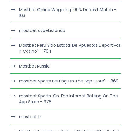
Mostbet Online Wagering 100% Deposit Match –
163
mostbet ozbekistonda
Mostbet Perú Sitio Estatal De Apuestas Deportivas
Y Casino" – 764
Mostbet Russia
‎mostbet Sports Betting On The App Store" – 869
‎mostbet Sports: On The Internet Betting On The
App Store – 378
mostbet tr