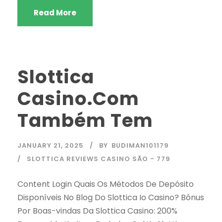
Read More
Slottica
Casino.Com
Também Tem
JANUARY 21, 2025
BY
BUDIMAN101179
SLOTTICA REVIEWS CASINO SÃO - 779
Content Login Quais Os Métodos De Depósito
Disponíveis No Blog Do Slottica Io Casino? Bônus
Por Boas-vindas Da Slottica Casino: 200%