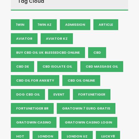
Tag Cloud
1WIN
1WIN AZ
ADMISSION
ARTICLE
AVIATOR
AVIATOR KZ
BUY CBD OIL UK BLESSEDCBD ONLINE
CBD
CBD DE
CBD ISOLATE OIL
CBD MASSAGE OIL
CBD OIL FOR ANXIETY
CBD OIL ONLINE
DOG CBD OIL
EVENT
FORTUNETIGER
FORTUNETIGER BR
GRATOWIN 7 EURO GRATIS
GRATOWIN CASINO
GRATOWIN CASINO LOGIN
HOT
LONDON
LONDON UZ
LUCKY8