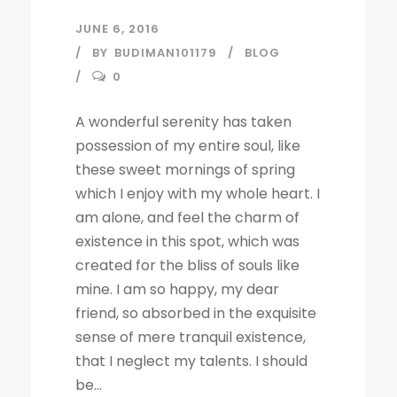
JUNE 6, 2016
BY
BUDIMAN101179
BLOG
0
A wonderful serenity has taken
possession of my entire soul, like
these sweet mornings of spring
which I enjoy with my whole heart. I
am alone, and feel the charm of
existence in this spot, which was
created for the bliss of souls like
mine. I am so happy, my dear
friend, so absorbed in the exquisite
sense of mere tranquil existence,
that I neglect my talents. I should
be...