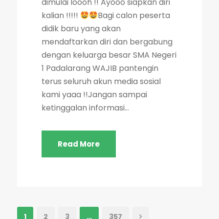
dimulai loooh !! Ayooo siapkan diri
kalian !!!!!
Bagi calon peserta
didik baru yang akan
mendaftarkan diri dan bergabung
dengan keluarga besar SMA Negeri
1 Padalarang WAJIB pantengin
terus seluruh akun media sosial
kami yaaa !!Jangan sampai
ketinggalan informasi...
Read More
1
2
3
…
357