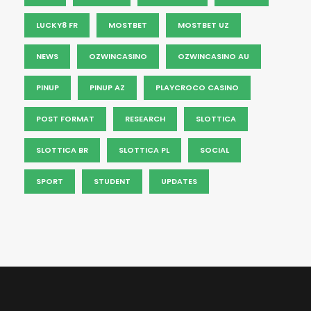
LUCKY8 FR
MOSTBET
MOSTBET UZ
NEWS
OZWINCASINO
OZWINCASINO AU
PINUP
PINUP AZ
PLAYCROCO CASINO
POST FORMAT
RESEARCH
SLOTTICA
SLOTTICA BR
SLOTTICA PL
SOCIAL
SPORT
STUDENT
UPDATES