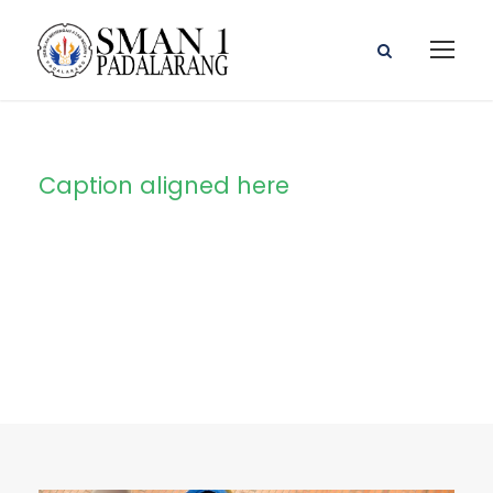
Caption aligned here
Blog Full Right
Sidebar With
Frame