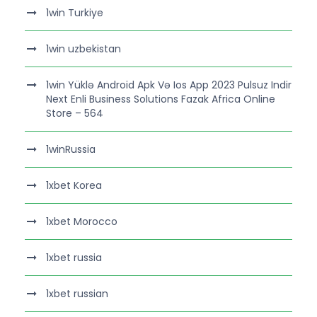
1win Turkiye
1win uzbekistan
1win Yüklə Android Apk Və Ios App 2023 Pulsuz Indir
Next Enli Business Solutions Fazak Africa Online
Store – 564
1winRussia
1xbet Korea
1xbet Morocco
1xbet russia
1xbet russian