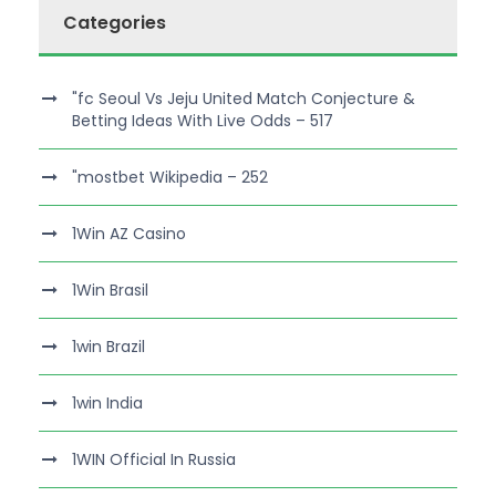
Categories
"fc Seoul Vs Jeju United Match Conjecture &
Betting Ideas With Live Odds – 517
"mostbet Wikipedia – 252
1Win AZ Casino
1Win Brasil
1win Brazil
1win India
1WIN Official In Russia