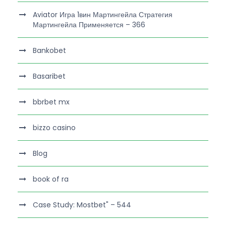
Aviator Игра 1вин Мартингейла Стратегия
Мартингейла Применяется – 366
Bankobet
Basaribet
bbrbet mx
bizzo casino
Blog
book of ra
Case Study: Mostbet" – 544