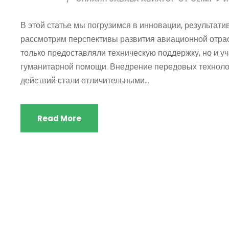
В этой статье мы погрузимся в инновации, результатив
рассмотрим перспективы развития авиационной отрасл
только предоставляли техническую поддержку, но и уч
гуманитарной помощи. Внедрение передовых технолог
действий стали отличительными...
Read More