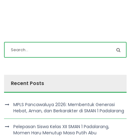
Recent Posts
MPLS Pancawaluya 2026: Membentuk Generasi
Hebat, Aman, dan Berkarakter di SMAN 1 Padalarang
Pelepasan Siswa Kelas XII SMAN 1 Padalarang,
Momen Haru Menutup Masa Putih Abu