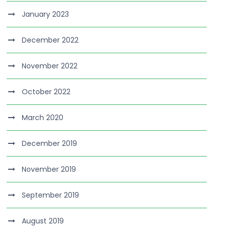
January 2023
December 2022
November 2022
October 2022
March 2020
December 2019
November 2019
September 2019
August 2019