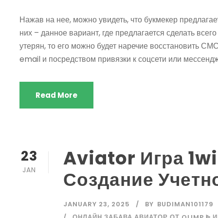
Нажав на нее, можно увидеть, что букмекер предлага
них – данное вариант, где предлагается сделать всего
утерян, то его можно будет наречие восстановить СМ
email и посредством привязки к соцсети или мессендже
Read More
Aviator Игра 1w
23
JAN
Создание Учетн
JANUARY 23, 2025
BY
BUDIMAN101179
ОНЛАЙН ЗАБАВА АВИАТОР ОТ OLIMP ᐈ 