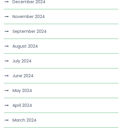
December 2024
November 2024
September 2024
August 2024
July 2024
June 2024
May 2024
April 2024
March 2024