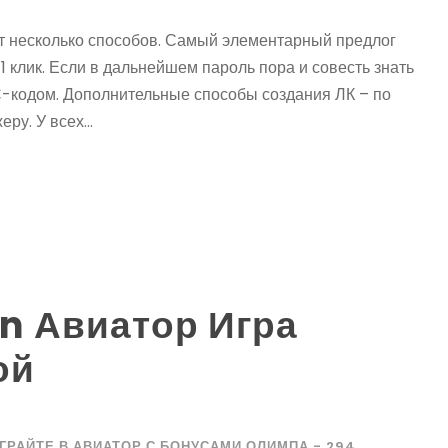
ет несколько способов. Самый элементарный предлог
 1 клик. Если в дальнейшем пароль пора и совесть знать
С-кодом. Дополнительные способы создания ЛК – по
ру. У всех...
in Авиатор Игра
ой
ИГРАЙТЕ В АВИАТОР С БОНУСАМИ ОЛИМПА - 294