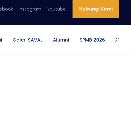
ebook
Instagram
Youtube
Hubungi Kami
i
Galeri SAVAL
Alumni
SPMB 2026