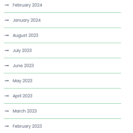
February 2024
January 2024
August 2023
July 2023
June 2023
May 2023
April 2023
March 2023
February 2023