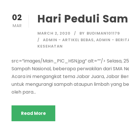
Hari Peduli Sa
02
MAR
MARCH 2, 2020
BY
BUDIMAN101179
ADMIN - ARTIKEL BEBAS
,
ADMIN - BERIT
KESEHATAN
src=”images/Main_PIC_HSN.jpg” alt=””/> Selasa, 25
Sampah Nasional, beberapa perwakilan dari SMA Ne
Acara ini mengangkat tema Jabar Juara, Jabar Berse
untuk mengurangi sampah ataupun limbah yang berb
oleh para...
Read More