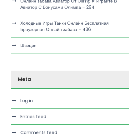
Онлайн забава Авиатор От Olimp ᐈ Играйте В
Авиатор С Бонусами Олимпа – 294
Холодные Игры Танки Онлайн Бесплатная
Браузерная Онлайн забава – 436
Швеция
Meta
Log in
Entries feed
Comments feed