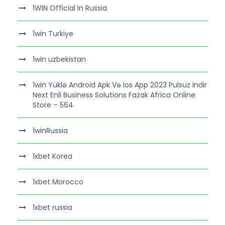
1WIN Official In Russia
1win Turkiye
1win uzbekistan
1win Yüklə Android Apk Və Ios App 2023 Pulsuz Indir
Next Enli Business Solutions Fazak Africa Online
Store – 564
1winRussia
1xbet Korea
1xbet Morocco
1xbet russia