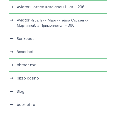
Aviator Slottica Katalanou 1 Flat – 296
Aviator Игра 1вин Мартингейла Стратегия
Мартингейла Применяется – 366
Bankobet
Basaribet
bbrbet mx
bizzo casino
Blog
book of ra