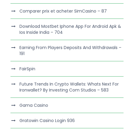
Comparer prix et acheter SimCasino – 87
Download Mostbet Iphone App For Android Apk &
Ios Inside India – 704
Earning From Players Deposits And Withdrawals –
191
FairSpin
Future Trends In Crypto Wallets: Whats Next For
Ironwallet? By Investing Com Studios – 583
Gama Casino
Gratowin Casino Login 936