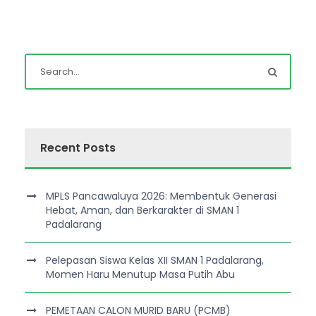
Recent Posts
MPLS Pancawaluya 2026: Membentuk Generasi
Hebat, Aman, dan Berkarakter di SMAN 1
Padalarang
Pelepasan Siswa Kelas XII SMAN 1 Padalarang,
Momen Haru Menutup Masa Putih Abu
PEMETAAN CALON MURID BARU (PCMB)