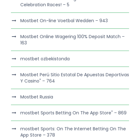
Celebration Races! – 5
Mostbet On-line Voetbal Wedden – 943
Mostbet Online Wagering 100% Deposit Match –
163
mostbet ozbekistonda
Mostbet Perú Sitio Estatal De Apuestas Deportivas
Y Casino" – 764
Mostbet Russia
‎mostbet Sports Betting On The App Store" – 869
‎mostbet Sports: On The Internet Betting On The
App Store – 378