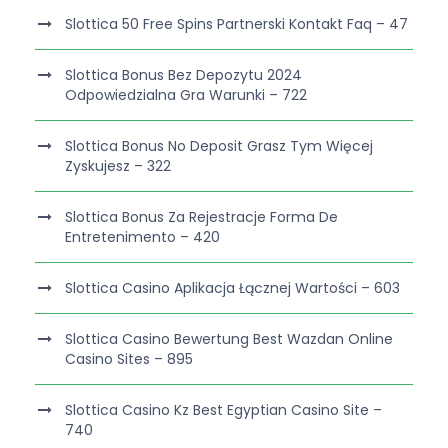
Slottica 50 Free Spins Partnerski Kontakt Faq – 47
Slottica Bonus Bez Depozytu 2024
Odpowiedzialna Gra Warunki – 722
Slottica Bonus No Deposit Grasz Tym Więcej
Zyskujesz – 322
Slottica Bonus Za Rejestracje Forma De
Entretenimento – 420
Slottica Casino Aplikacja Łącznej Wartości – 603
Slottica Casino Bewertung Best Wazdan Online
Casino Sites – 895
Slottica Casino Kz Best Egyptian Casino Site –
740