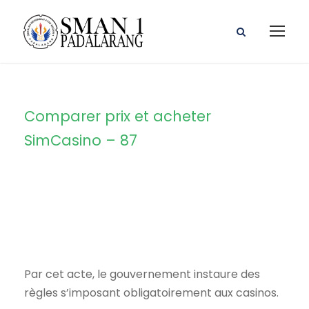
Comparer prix et acheter
SimCasino – 87
Category
Par cet acte, le gouvernement instaure des
règles s’imposant obligatoirement aux casinos.