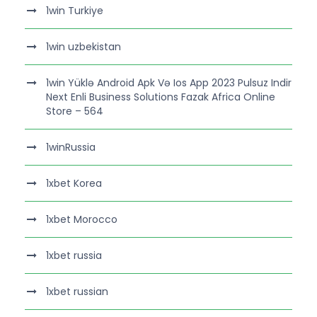
1win Turkiye
1win uzbekistan
1win Yüklə Android Apk Və Ios App 2023 Pulsuz Indir
Next Enli Business Solutions Fazak Africa Online
Store – 564
1winRussia
1xbet Korea
1xbet Morocco
1xbet russia
1xbet russian