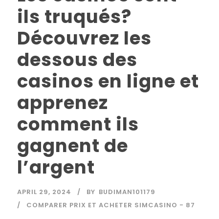
ils truqués?
Découvrez les
dessous des
casinos en ligne et
apprenez
comment ils
gagnent de
l’argent
APRIL 29, 2024
BY
BUDIMAN101179
COMPARER PRIX ET ACHETER SIMCASINO - 87