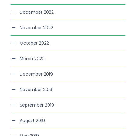
December 2022
November 2022
October 2022
March 2020
December 2019
November 2019
September 2019
August 2019