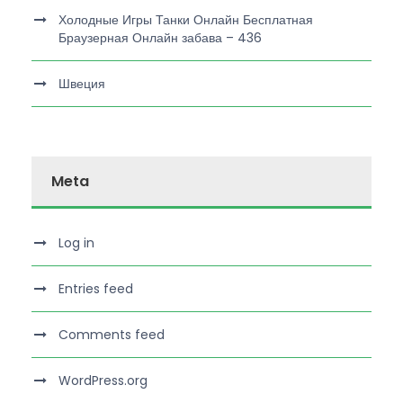
Холодные Игры Танки Онлайн Бесплатная
Браузерная Онлайн забава – 436
Швеция
Meta
Log in
Entries feed
Comments feed
WordPress.org