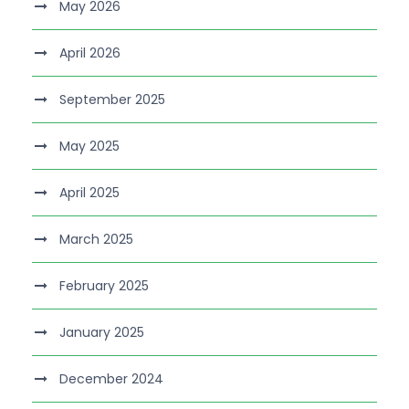
May 2026
April 2026
September 2025
May 2025
April 2025
March 2025
February 2025
January 2025
December 2024