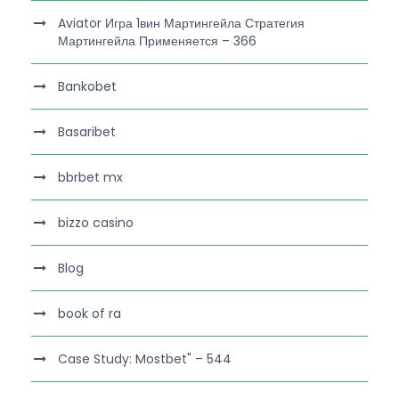
Aviator Игра 1вин Мартингейла Стратегия
Мартингейла Применяется – 366
Bankobet
Basaribet
bbrbet mx
bizzo casino
Blog
book of ra
Case Study: Mostbet" – 544