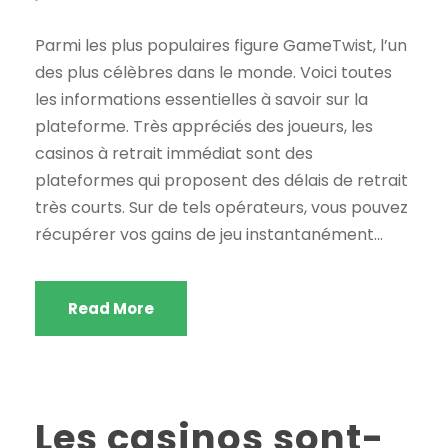
Parmi les plus populaires figure GameTwist, l’un
des plus célèbres dans le monde. Voici toutes
les informations essentielles à savoir sur la
plateforme. Très appréciés des joueurs, les
casinos à retrait immédiat sont des
plateformes qui proposent des délais de retrait
très courts. Sur de tels opérateurs, vous pouvez
récupérer vos gains de jeu instantanément...
Read More
Les casinos sont-