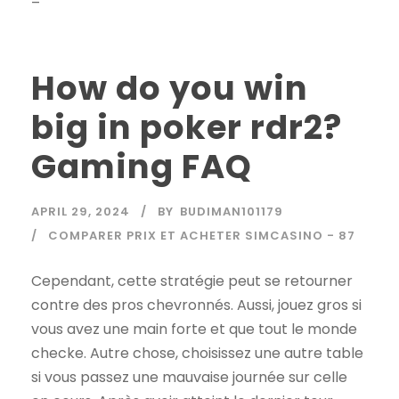
–
How do you win
big in poker rdr2?
Gaming FAQ
APRIL 29, 2024
BY
BUDIMAN101179
COMPARER PRIX ET ACHETER SIMCASINO - 87
Cependant, cette stratégie peut se retourner
contre des pros chevronnés. Aussi, jouez gros si
vous avez une main forte et que tout le monde
checke. Autre chose, choisissez une autre table
si vous passez une mauvaise journée sur celle