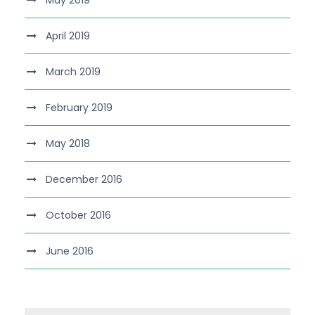
May 2019
April 2019
March 2019
February 2019
May 2018
December 2016
October 2016
June 2016