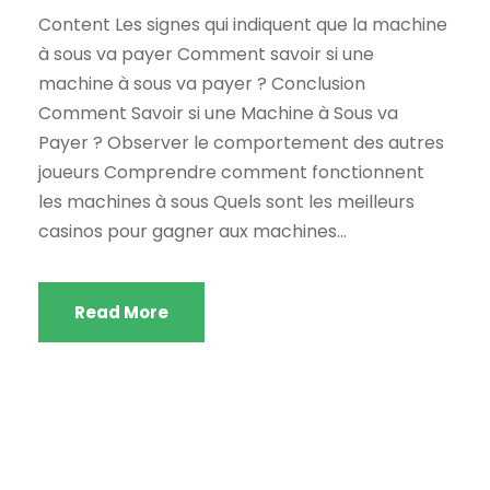
Content Les signes qui indiquent que la machine
à sous va payer Comment savoir si une
machine à sous va payer ? Conclusion
Comment Savoir si une Machine à Sous va
Payer ? Observer le comportement des autres
joueurs Comprendre comment fonctionnent
les machines à sous Quels sont les meilleurs
casinos pour gagner aux machines...
Read More